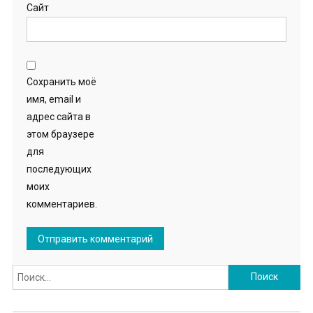
Сайт
Сохранить моё
имя, email и
адрес сайта в
этом браузере
для
последующих
моих
комментариев.
Найти: