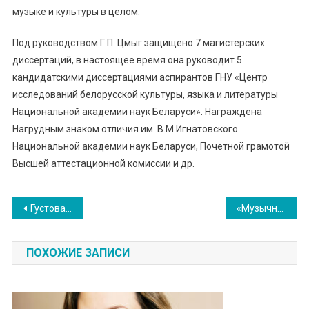
музыке и культуры в целом.
Под руководством Г.П. Цмыг защищено 7 магистерских
диссертаций, в настоящее время она руководит 5
кандидатскими диссертациями аспирантов ГНУ «Центр
исследований белорусской культуры, языка и литературы
Национальной академии наук Беларуси». Награждена
Нагрудным знаком отличия им. В.М.Игнатовского
Национальной академии наук Беларуси, Почетной грамотой
Высшей аттестационной комиссии и др.
Навигация
Густова-Рунцо Лариса Александровна
«Музычная капэла»
по
ПОХОЖИЕ ЗАПИСИ
записям