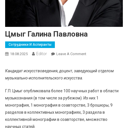
Цмыг Галина Павловна
Сотрудники И Аспиранты
Editor
On
18.08.2025
Leave A Comment
Цмыг
Галина
Кандидат искусствоведения, доцент
, з
аведующий отделом
Павловна
музыкально-исполнительского искусства
.
Г.П. Цмыг опубликовала более 100 научных работ в области
музыкознания (в том числе за рубежом). Из них 1
монография, 1 монография в соавторстве, 3 брошюры, 9
разделов в коллективных монографиях, 3 раздела в
коллективной монографии в соавторстве, множество
научных статей.