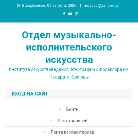
Skip
Воскресенье, 09 августа, 2026
muspad@yandex.by
to
content
Отдел музыкально-
исполнительского
искусства
Института искусствоведения, этнографии и фольклора им.
Кондрата Крапивы
ВХОД НА САЙТ
Войти
Лента записей
Лента комментариев