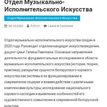
Отдел Музыкально-
Исполнительского Искусства
Отдел Музыкально-Исполнительского Искусства
Admin
On
04.10.2023
Leave A Comment
Отдел
Музыкально-
Отдел музыкально-исполнительского искусства создан в
Исполнительского
2020 году. Руководит отделом кандидат искусствоведения,
Искусства
доцент Цмыг Галина Павловна. Основные направления
деятельности: фундаментальные исследования в области
музыкально-исполнительского искусства (история, теория,
практика); раскрытие сущности белорусского хорового
искусства как системы в ее функционировании в
современном социуме и взаимодействии с различными
комплексами культуры; исследование национального
хорового наследия и выявление особенностей его
художественного осмысления в современной белорусской
культуре.