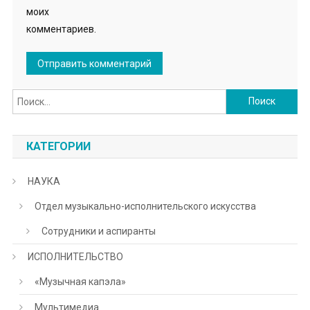
моих
комментариев.
Найти:
КАТЕГОРИИ
НАУКА
Отдел музыкально-исполнительского искусства
Сотрудники и аспиранты
ИСПОЛНИТЕЛЬСТВО
«Музычная капэла»
Мультимедиа