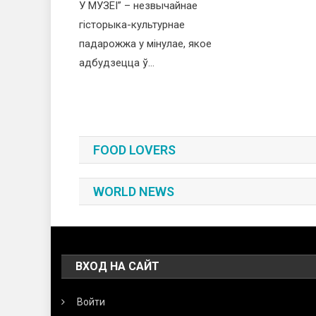
У МУЗЕІ” – незвычайнае
гісторыка-культурнае
падарожжа у мінулае, якое
адбудзецца ў…
FOOD LOVERS
WORLD NEWS
ВХОД НА САЙТ
Войти