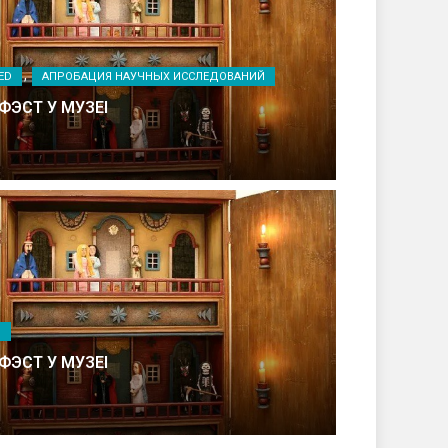
ED
АПРОБАЦИЯ НАУЧНЫХ ИССЛЕДОВАНИЙ
ФЭСТ У МУЗЕІ
ЫЙ ХОР
И
ФЭСТ У МУЗЕІ