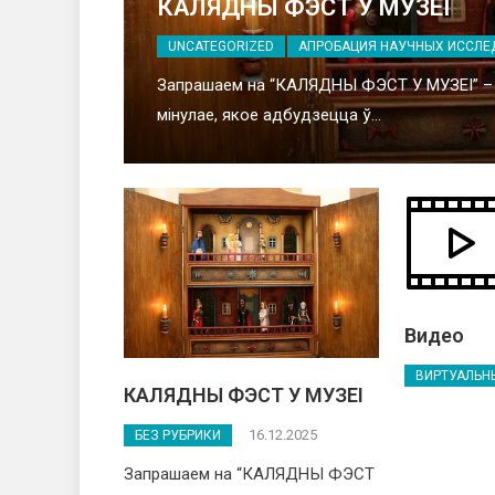
КАЛЯДНЫ ФЭСТ У МУЗЕІ
UNCATEGORIZED
АПРОБАЦИЯ НАУЧНЫХ ИССЛЕ
Запрашаем на “КАЛЯДНЫ ФЭСТ У МУЗЕІ” – 
мінулае, якое адбудзецца ў…
Видео
ВИРТУАЛЬН
КАЛЯДНЫ ФЭСТ У МУЗЕІ
16.12.2025
БЕЗ РУБРИКИ
Запрашаем на “КАЛЯДНЫ ФЭСТ