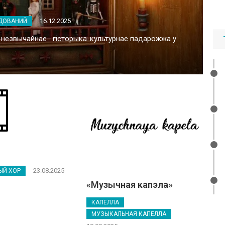
16.12.2025
ДОВАНИЙ
незвычайнае гісторыка-культурнае падарожжа у
23.08.2025
ЫЙ ХОР
«Музычная капэла»
КАПЕЛЛА
МУЗЫКАЛЬНАЯ КАПЕЛЛА