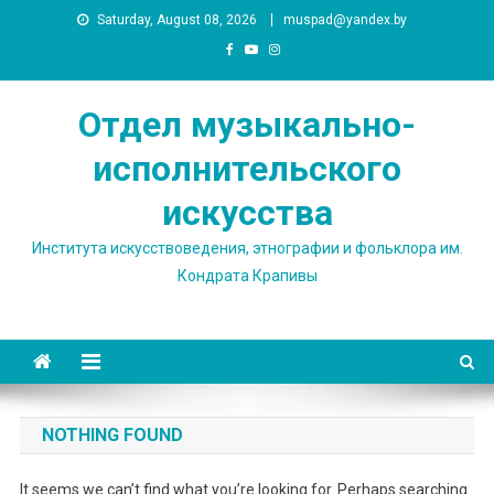
Skip
Saturday, August 08, 2026
muspad@yandex.by
to
content
Отдел музыкально-
исполнительского
искусства
Института искусствоведения, этнографии и фольклора им.
Кондрата Крапивы
NOTHING FOUND
It seems we can’t find what you’re looking for. Perhaps searching