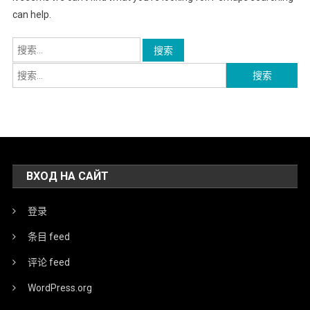
can help.
搜
索：
搜
索：
ВХОД НА САЙТ
登录
条目 feed
评论 feed
WordPress.org