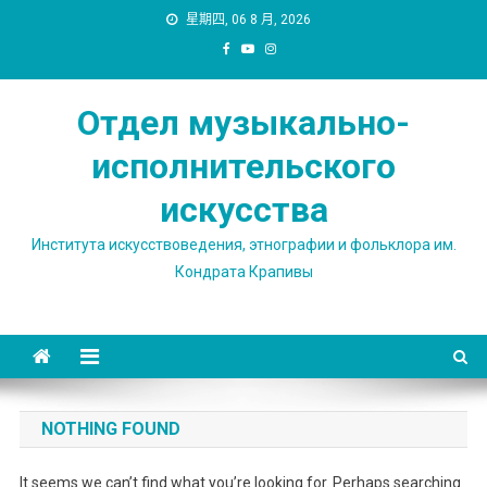
Skip
星期四, 06 8 月, 2026
to
content
Отдел музыкально-
исполнительского
искусства
Института искусствоведения, этнографии и фольклора им.
Кондрата Крапивы
NOTHING FOUND
It seems we can’t find what you’re looking for. Perhaps searching