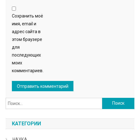
Сохранить моё
имя, email и
адрес сайта в
этом браузере
для
последующих
моих
комментариев.
Найти:
КАТЕГОРИИ
НАУКА