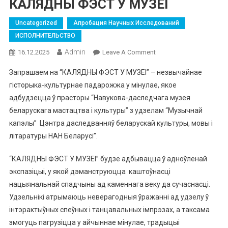
КАЛЯДНЫ ФЭСТ У МУЗЕІ
Uncategorized
Апробация Научных Исследований
ИСПОЛНИТЕЛЬСТВО
Admin
On
16.12.2025
Leave A Comment
КАЛЯДНЫ
Запрашаем на “КАЛЯДНЫ ФЭСТ У МУЗЕІ” – незвычайнае
ФЭСТ
гісторыка-культурнае падарожжа у мінулае, якое
У
адбудзецца ў прасторы “Навукова-даследчага музея
МУЗЕІ
беларускага мастацтва і культуры” з удзелам “Музычнай
капэлы” Цэнтра даследванняў беларускай культуры, мовы і
літаратуры НАН Беларусі”.
“КАЛЯДНЫ ФЭСТ У МУЗЕІ” будзе адбывацца ў адноўленай
экспазіцыі, у якой дэманструюцца каштоўнасці
нацыянальнай спадчыны ад каменнага веку да cучаснасці.
Удзельнікі атрымаюць неверагодныя ўражанні ад удзелу ў
інтэрактыўных спеўных і танцавальных імпрэзах, а таксама
змогуць пагрузіцца у айчыннае мінулае, традыцыі