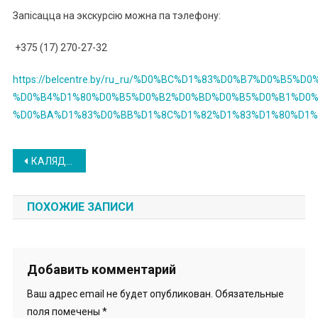
Запісацца на экскурсію можна па тэлефону:
+375 (17) 270-27-32
https://belcentre.by/ru_ru/%D0%BC%D1%83%D0%B7%D0%B5%D0
%D0%B4%D1%80%D0%B5%D0%B2%D0%BD%D0%B5%D0%B1%D0%
%D0%BA%D1%83%D0%BB%D1%8C%D1%82%D1%83%D1%80%D1%
Навигация
КАЛЯДНЫ ФЭСТ У МУЗЕІ
по
ПОХОЖИЕ ЗАПИСИ
записям
Добавить комментарий
Ваш адрес email не будет опубликован.
Обязательные
поля помечены
*