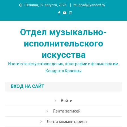
Skip
Пятница, 07 августа, 2026
muspad@yandex.by
to
content
Отдел музыкально-
исполнительского
искусства
Института искусствоведения, этнографии и фольклора им.
Кондрата Крапивы
ВХОД НА САЙТ
Войти
Лента записей
Лента комментариев