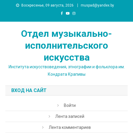
Skip
Воскресенье, 09 августа, 2026
muspad@yandex.by
to
content
Отдел музыкально-
исполнительского
искусства
Института искусствоведения, этнографии и фольклора им.
Кондрата Крапивы
ВХОД НА САЙТ
Войти
Лента записей
Лента комментариев