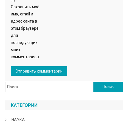
Сохранить моё
имя, email и
адрес сайта в
этом браузере
для
последующих
моих
комментариев.
Найти:
КАТЕГОРИИ
НАУКА