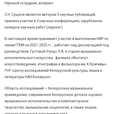
Научный сотрудник, аспирант.
Светлана
Николаевна
С.Н. Сущеня является автором 3 научных публикаций,
приняла участие в 3 научных конференциях, зарубежном
конкурсе научных работ (лауреат).
В настоящее время принимает участие в выполнении НИР по
линии ГПНИ на 2021-2025 гг., работает над диссертацией под
руководством Густовой-Рунцо Л.А. в отделе музыкально-
исполнительского искусства филиала «Институт
искусствоведения, этнографии и фольклора им. К.Крапивы»
ГНУ «Центр исследований белорусской культуры, языка и
литературы НАН Беларуси».
Область исследований — белорусское музыкальное
краеведение, современное белорусское детское хоровое
музыкальное исполнительство и композиторское
творчество, музыкальная социология, а также теория,
история и практика исполнительства.