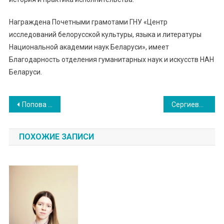
Награждена Почетными грамотами ГНУ «Центр
исследований белорусской культуры, языка и литературы
Национальной академии наук Беларуси», имеет
Благодарность отделения гуманитарных наук и искусств НАН
Беларуси.
Навигация
Попова Ирина Анатольевна
Сергиевич Екатерина Олеговна
по
ПОХОЖИЕ ЗАПИСИ
записям